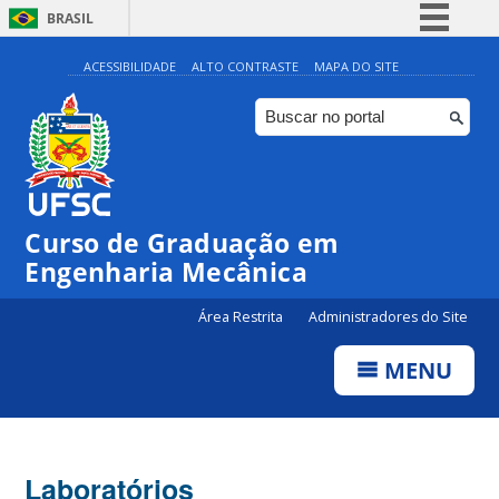
BRASIL
Simplifique!
ACESSIBILIDADE
ALTO CONTRASTE
MAPA DO SITE
Comunica BR
Participe
Acesso à informação
Legislação
Curso de Graduação em
Canais
Engenharia Mecânica
Área Restrita
Administradores do Site
MENU
Laboratórios