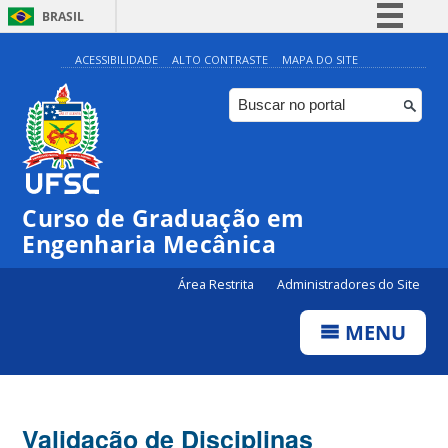
BRASIL
Simplifique!
ACESSIBILIDADE
ALTO CONTRASTE
MAPA DO SITE
Comunica BR
Participe
Acesso à informação
Legislação
Curso de Graduação em
Canais
Engenharia Mecânica
Área Restrita
Administradores do Site
MENU
Validação de Disciplinas